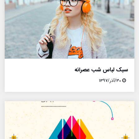
سبک لباس شب عصرانه
30/آذر/1397