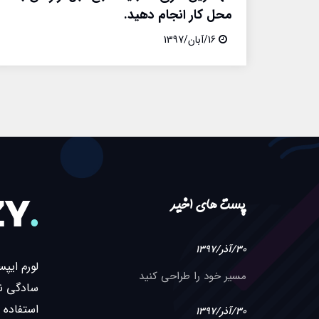
محل کار انجام دهید.
16/آبان/1397
پست های اخیر
30/آذر/1397
لورم ایپ
مسیر خود را طراحی کنید
سادگی نا
استفاده 
30/آذر/1397