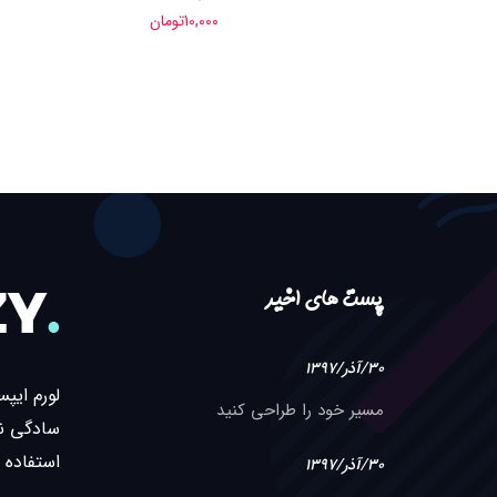
10,000
تومان
پست های اخیر
30/آذر/1397
لورم ایپ
مسیر خود را طراحی کنید
سادگی نا
استفاده 
30/آذر/1397