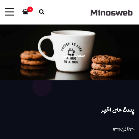
0
صفحه اصلی
پست های اخیر
30/آذر/1397