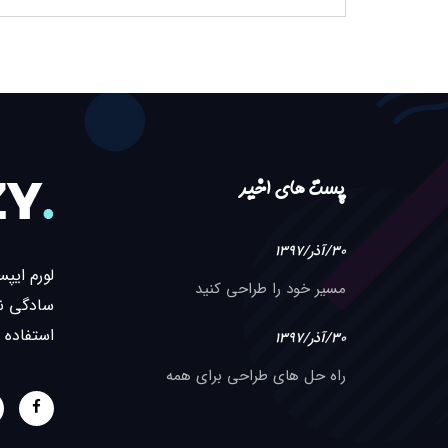
پست های اخیر
30/آذر/1397
لورم ایپ
مسیر خود را طراحی کنید
سادگی نا
استفاده 
30/آذر/1397
راه حل های طراحی برای همه