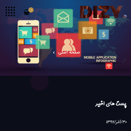
0
صفحه اصلی
پست های اخیر
30/آذر/1397